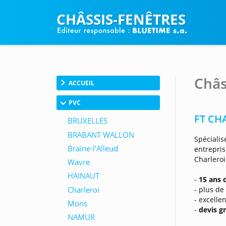
CHÂSSIS-FENÊTRES
Châs
ACCUEIL
PVC
FT CHA
Spéciali
entrepris
Charleroi
-
15 ans 
- plus de
- excelle
-
devis gr