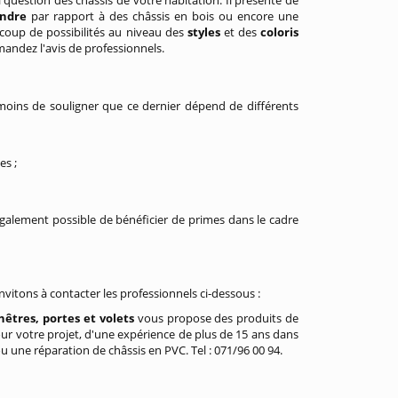
question des châssis de votre habitation. Il présente de
ndre
par rapport à des châssis en bois ou encore une
coup de possibilités au niveau des
styles
et des
coloris
andez l'avis de professionnels.
moins de souligner que ce dernier dépend de différents
es ;
 également possible de bénéficier de primes dans le cadre
itons à contacter les professionnels ci-dessous :
nêtres, portes et volets
vous propose des produits de
pour votre projet, d'une expérience de plus de 15 ans dans
u une réparation de châssis en PVC. Tel : 071/96 00 94.