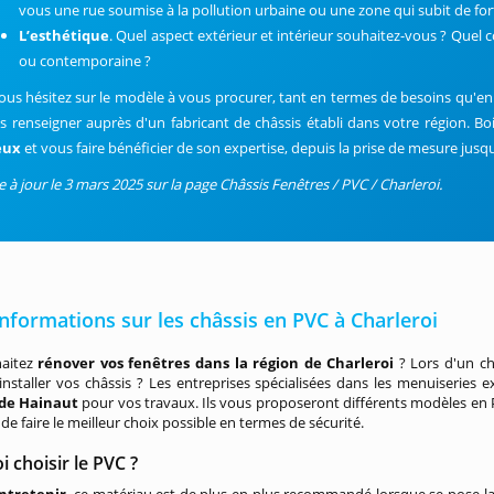
vous une rue soumise à la pollution urbaine ou une zone qui subit de for
L’esthétique
. Quel aspect extérieur et intérieur souhaitez-vous ? Quel co
ou contemporaine ?
vous hésitez sur le modèle à vous procurer, tant en termes de besoins qu'en
s renseigner auprès d'un fabricant de châssis établi dans votre région. Bo
eux
et vous faire bénéficier de son expertise, depuis la prise de mesure jusqu
e à jour le 3 mars 2025 sur la page Châssis Fenêtres / PVC / Charleroi.
informations sur les châssis en PVC à Charleroi
aitez
rénover vos fenêtres dans la région de Charleroi
? Lors d'un c
installer vos châssis ? Les entreprises spécialisées dans les menuiseries e
 de Hainaut
pour vos travaux. Ils vous proposeront différents modèles en P
de faire le meilleur choix possible en termes de sécurité.
 choisir le PVC ?