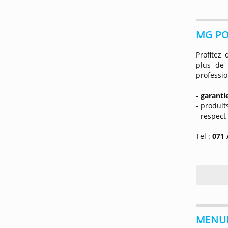
MG PO
Profitez
plus de 
professio
-
garanti
- produit
- respect
Tel :
071 
MENUIS