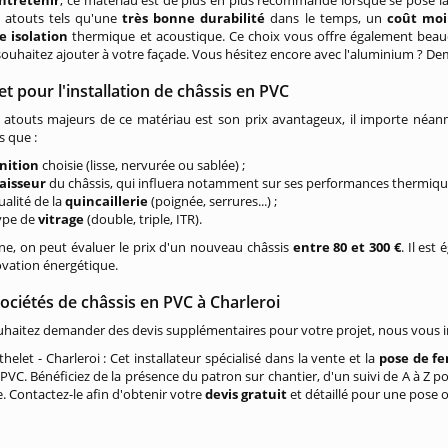
entretenir
, ce matériau est de plus en plus recommandé lorsque se pose la 
atouts tels qu'une
très bonne durabilité
dans le temps, un
coût moi
e isolation
thermique et acoustique. Ce choix vous offre également beau
ouhaitez ajouter à votre façade. Vous hésitez encore avec l'aluminium ? Dem
t pour l'installation de châssis en PVC
s atouts majeurs de ce matériau est son prix avantageux, il importe néan
ls que :
inition
choisie (lisse, nervurée ou sablée) ;
aisseur
du châssis, qui influera notamment sur ses performances thermiqu
ualité de la
quincaillerie
(poignée, serrures...) ;
type de
vitrage
(double, triple, ITR).
e, on peut évaluer le prix d'un nouveau châssis
entre 80 et 300 €
. Il est
vation énergétique.
ociétés de châssis en PVC à Charleroi
uhaitez demander des devis supplémentaires pour votre projet, nous vous inv
helet - Charleroi : Cet installateur spécialisé dans la vente et la
pose de fe
 PVC. Bénéficiez de la présence du patron sur chantier, d'un suivi de A à Z 
. Contactez-le afin d'obtenir votre
devis gratuit
et détaillé pour une pose o