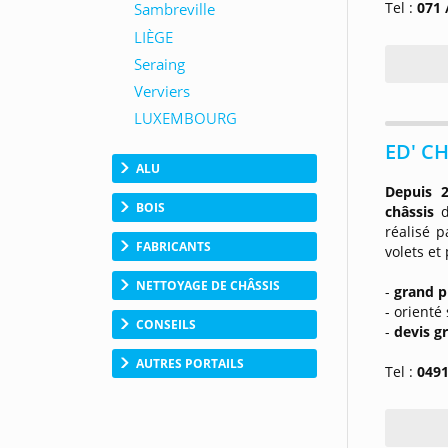
Tel :
071 
ED' CH
ALU
Depuis 
BOIS
châssis
d
réalisé 
FABRICANTS
volets et
NETTOYAGE DE CHÂSSIS
-
grand p
- orienté 
CONSEILS
-
devis g
AUTRES PORTAILS
Tel :
0491