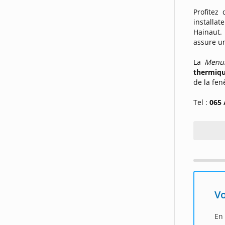
Profitez
installa
Hainaut.
assure 
La
Menui
thermiqu
de la fen
Tel :
065 
Vo
En 