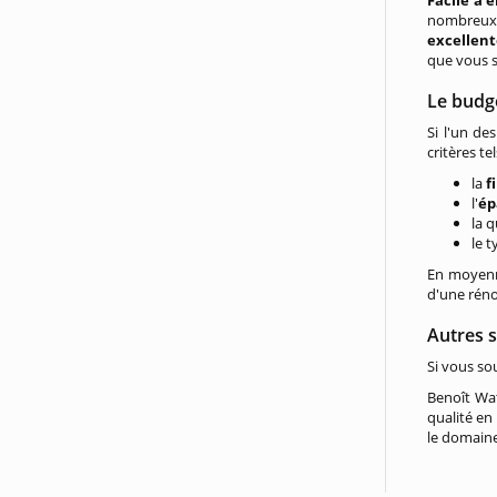
Facile à 
nombreux 
excellent
que vous s
Le budge
Si l'un de
critères te
la
f
l'
ép
la q
le 
En moyenn
d'une réno
Autres s
Si vous so
Benoît Wat
qualité en
le domaine