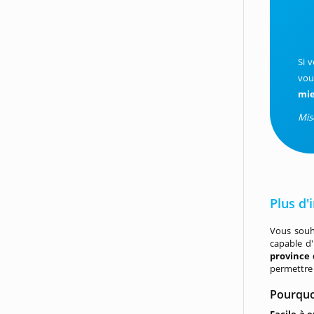
Si 
vou
mi
Mis
Plus d'
Vous souh
capable d'
province
permettre 
Pourquoi