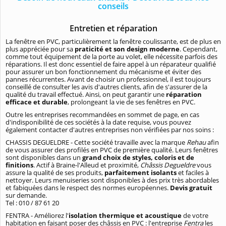
conseils
Entretien et réparation
La fenêtre en PVC, particulièrement la fenêtre coulissante, est de plus en
plus appréciée pour sa
praticité et son design moderne
. Cependant,
comme tout équipement de la porte au volet, elle nécessite parfois des
réparations. Il est donc essentiel de faire appel à un réparateur qualifié
pour assurer un bon fonctionnement du mécanisme et éviter des
pannes récurrentes. Avant de choisir un professionnel, il est toujours
conseillé de consulter les avis d'autres clients, afin de s'assurer de la
qualité du travail effectué. Ainsi, on peut garantir une
réparation
efficace et durable
, prolongeant la vie de ses fenêtres en PVC.
Outre les entreprises recommandées en sommet de page, en cas
d'indisponibilité de ces sociétés à la date requise, vous pouvez
également contacter d'autres entreprises non vérifiées par nos soins :
CHASSIS DEGUELDRE - Cette société travaille avec la marque
Rehau
afin
de vous assurer des profilés en PVC de première qualité. Leurs fenêtres
sont disponibles dans un
grand choix de styles, coloris et de
finitions
. Actif à Braine-l'Alleud et proximité,
Châssis Degueldre
vous
assure la qualité de ses produits,
parfaitement isolants
et faciles à
nettoyer. Leurs menuiseries sont disponibles à des prix très abordables
et fabiquées dans le respect des normes européennes.
Devis gratuit
sur demande.
Tel : 010 / 87 61 20
FENTRA - Améliorez l'
isolation thermique et acoustique
de votre
habitation en faisant poser des châssis en PVC : l'entreprise
Fentra
les