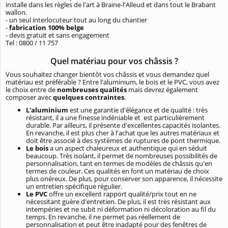
installe dans les règles de l'art à Braine-l'Alleud et dans tout le Brabant
wallon.
- un seul interlocuteur tout au long du chantier
-
fabrication 100% belge
- devis gratuit et sans engagement
Tel : 0800 / 11 757
Quel matériau pour vos châssis ?
Vous souhaitez changer bientôt vos châssis et vous demandez quel
matériau est préférable ? Entre l'aluminium, le bois et le PVC, vous avez
le choix entre de
nombreuses qualités
mais devrez également
composer avec
quelques contraintes
.
L'aluminium
est une garantie d'élégance et de qualité : très
résistant, il a une finesse indéniable et est particulièrement
durable. Par ailleurs, il présente d'excellentes capacités isolantes.
En revanche, il est plus cher à l'achat que les autres matériaux et
doit être associé à des systèmes de ruptures de pont thermique.
Le bois
a un aspect chaleureux et authentique qui en séduit
beaucoup. Très isolant, il permet de nombreuses possibilités de
personnalisation, tant en termes de modèles de châssis qu'en
termes de couleur. Ces qualités en font un matériau de choix
plus onéreux. De plus, pour conserver son apparence, il nécessite
un entretien spécifique régulier.
Le PVC
offre un excellent rapport qualité/prix tout en ne
nécessitant guère d'entretien. De plus, il est très résistant aux
intempéries et ne subit ni déformation ni décoloration au fil du
temps. En revanche, il ne permet pas réellement de
personnalisation et peut être inadapté pour des fenêtres de