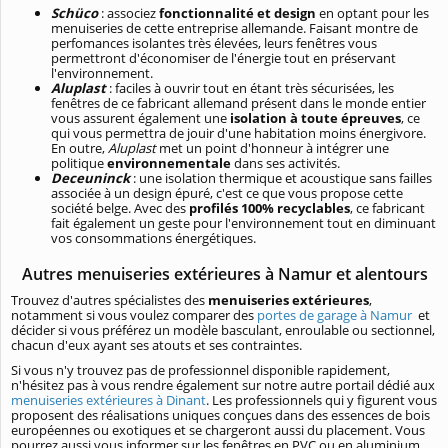
Schüco
: associez
fonctionnalité et design
en optant pour les
menuiseries de cette entreprise allemande. Faisant montre de
perfomances isolantes très élevées, leurs fenêtres vous
permettront d'économiser de l'énergie tout en préservant
l'environnement.
Aluplast
: faciles à ouvrir tout en étant très sécurisées, les
fenêtres de ce fabricant allemand présent dans le monde entier
vous assurent également une
isolation à toute épreuves
, ce
qui vous permettra de jouir d'une habitation moins énergivore.
En outre,
Aluplast
met un point d'honneur à intégrer une
politique
environnementale
dans ses activités.
Deceuninck
: une isolation thermique et acoustique sans failles
associée à un design épuré, c'est ce que vous propose cette
société belge. Avec des
profilés 100% recyclables
, ce fabricant
fait également un geste pour l'environnement tout en diminuant
vos consommations énergétiques.
Autres menuiseries extérieures à Namur et alentours
Trouvez d'autres spécialistes des
menuiseries extérieures
,
notamment si vous voulez comparer des
portes de garage à Namur
et
décider si vous préférez un modèle basculant, enroulable ou sectionnel,
chacun d'eux ayant ses atouts et ses contraintes.
Si vous n'y trouvez pas de professionnel disponible rapidement,
n'hésitez pas à vous rendre également sur notre autre portail dédié aux
menuiseries extérieures à Dinant
. Les professionnels qui y figurent vous
proposent des réalisations uniques conçues dans des essences de bois
européennes ou exotiques et se chargeront aussi du placement. Vous
pourrez aussi vous informer sur les fenêtres en PVC ou en aluminium