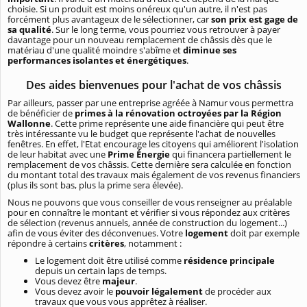
choisie. Si un produit est moins onéreux qu'un autre, il n'est pas
forcément plus avantageux de le sélectionner, car
son prix est gage de
sa qualité
. Sur le long terme, vous pourriez vous retrouver à payer
davantage pour un nouveau remplacement de châssis dès que le
matériau d'une qualité moindre s'abîme et
diminue ses
performances isolantes et énergétiques
.
Des aides bienvenues pour l'achat de vos châssis
Par ailleurs, passer par une entreprise agréée à Namur vous permettra
de bénéficier de
primes à la rénovation octroyées par la Région
Wallonne
. Cette prime représente une aide financière qui peut être
très intéressante vu le budget que représente l'achat de nouvelles
fenêtres. En effet, l'Etat encourage les citoyens qui améliorent l'isolation
de leur habitat avec une
Prime Énergie
qui financera partiellement le
remplacement de vos châssis. Cette dernière sera calculée en fonction
du montant total des travaux mais également de vos revenus financiers
(plus ils sont bas, plus la prime sera élevée).
Nous ne pouvons que vous conseiller de vous renseigner au préalable
pour en connaître le montant et vérifier si vous répondez aux critères
de sélection (revenus annuels, année de construction du logement...)
afin de vous éviter des déconvenues. Votre
logement
doit par exemple
répondre à certains
critères
, notamment :
Le logement doit être utilisé comme
résidence principale
depuis un certain laps de temps.
Vous devez être
majeur
.
Vous devez avoir le
pouvoir légalement
de procéder aux
travaux que vous vous apprêtez à réaliser.