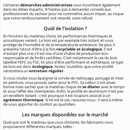
Certaines
démarches administratives
vous incombent également
dans les délais impartis. N'hésitez pas à demander conseils aux
professionnels du secteur pour ne commettre aucun impair, au risque
que votre remboursement soit retardé, voire refusé.
Quid de l'isolation ?
En fonction du matériau choisi, les performances thermiques et
acoustiques varient. Le bois est par exemple très isolant et vous
protège de l'humidité et de la températures extérieure. De plus, il
présente l'atout d'être à la fois
recyclable et écologique
. C'est
d'autant plus vrai s'il est issu d'une chaîne de production éco-
responsable et de forêts certifiées. C'est notamment le cas du bois
labellisé PEFC ou FSC. En plus d'être performant et esthétique, ce type
de bois est donc
écologique
. Notez, toutefois, que votre profilé
nécessitera un
entretien régulier
.
Si vous voulez vous épargner la corvée de nettoyage, ponçage et mise
en peinture, vous pouvez opter pour le PVC. Sa valeur U est assez
bonne mais sachez que ce matériau risque de
se dilater
avec le temps
et sous l'effet des intempéries. Enfin, le profilé en aluminium n'est pas
un excellent isolant : c'est pourquoi il est toujours associé à un
agrément thermique
. Si tel est le cas, rassurez-vous : il sera à même
de vous apporter du confort au quotidien.
Les marques disponibles sur le marché
Quel que soit le matériau que vous choisirez, les fabricants vous
proposeront différentes marques, telles :