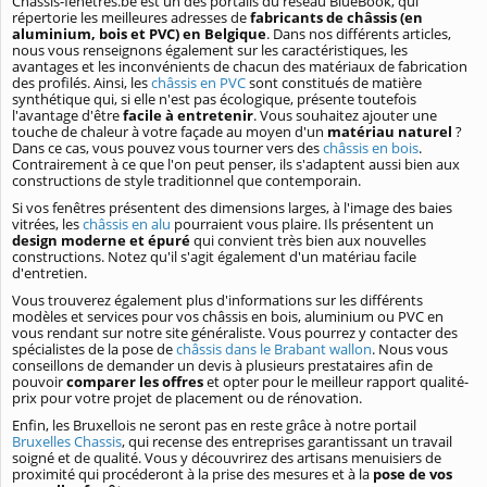
Chassis-fenetres.be est un des portails du réseau BlueBook, qui
répertorie les meilleures adresses de
fabricants de châssis (en
aluminium, bois et PVC) en Belgique
. Dans nos différents articles,
nous vous renseignons également sur les caractéristiques, les
avantages et les inconvénients de chacun des matériaux de fabrication
des profilés. Ainsi, les
châssis en PVC
sont constitués de matière
synthétique qui, si elle n'est pas écologique, présente toutefois
l'avantage d'être
facile à entretenir
. Vous souhaitez ajouter une
touche de chaleur à votre façade au moyen d'un
matériau naturel
?
Dans ce cas, vous pouvez vous tourner vers des
châssis en bois
.
Contrairement à ce que l'on peut penser, ils s'adaptent aussi bien aux
constructions de style traditionnel que contemporain.
Si vos fenêtres présentent des dimensions larges, à l'image des baies
vitrées, les
châssis en alu
pourraient vous plaire. Ils présentent un
design moderne et épuré
qui convient très bien aux nouvelles
constructions. Notez qu'il s'agit également d'un matériau facile
d'entretien.
Vous trouverez également plus d'informations sur les différents
modèles et services pour vos châssis en bois, aluminium ou PVC en
vous rendant sur notre site généraliste. Vous pourrez y contacter des
spécialistes de la pose de
châssis dans le Brabant wallon
. Nous vous
conseillons de demander un devis à plusieurs prestataires afin de
pouvoir
comparer les offres
et opter pour le meilleur rapport qualité-
prix pour votre projet de placement ou de rénovation.
Enfin, les Bruxellois ne seront pas en reste grâce à notre portail
Bruxelles Chassis
, qui recense des entreprises garantissant un travail
soigné et de qualité. Vous y découvrirez des artisans menuisiers de
proximité qui procéderont à la prise des mesures et à la
pose de vos