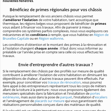
nouvelles fenêtres
.
Bénéficiez de primes régionales pour vos châssis
Puisque le remplacement de vos anciens châssis vous permet
d’
améliorer l’isolation
de votre habitation, tant acoustique que
thermique, les régions belges vous proposent de bénéficier de
primes
vous aidant à financer vos travaux. Afin de parvenir à mieux
comprendre ces systèmes parfois complexes, nous vous expliquons ces
mécanismes et les
conditions
à remplir, que vous habitiez en
Région de
Bruxelles-Capitale
ou en
Région wallonne
.
Les conditions d'obtention et le montant des primes à la rénovation et
à l'isolation changent
chaque année
: il faut donc vous informer au
préalable car l'année prise en compte sera celle où vous effectuez les
travaux.
Envie d’entreprendre d’autres travaux ?
Si le remplacement des châssis par des profilés sur mesure de qualité
contribuent à améliorer l'isolation de votre habitation en diminuant les
déperditions de chaleur, d'autres travaux peuvent être effectués. Par
exemple, pour concrétiser vos
travaux de rénovation
, vous pourrez
faire appel à des entrepreneurs représentant tous les corps de métiers
allant de la toiture à la peinture ; nous vous proposons également des
menuisiers spécialisés dans la fabrication et l'installation de
portes
extérieures
, mais aussi dans la pose de
parquet
, l'installation d'
escaliers
et l'aménagement de
placards sur mesure
qui vous garantissent des
réalisations personnalisées conçues dans des matériaux de qualité.
Si la sécurité est un critère important pour vous, vous avez sans doute