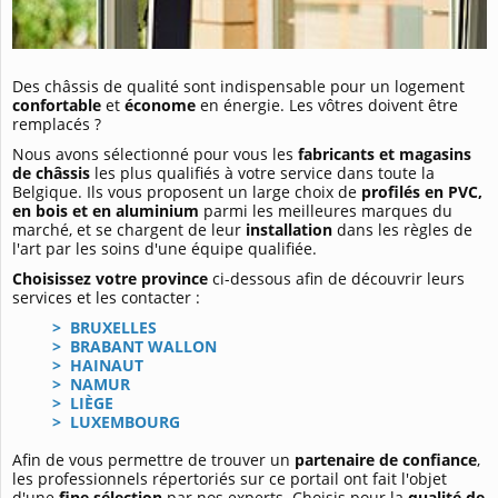
Des châssis de qualité sont indispensable pour un logement
confortable
et
économe
en énergie. Les vôtres doivent être
remplacés ?
Nous avons sélectionné pour vous les
fabricants et magasins
de châssis
les plus qualifiés à votre service dans toute la
Belgique. Ils vous proposent un large choix de
profilés en PVC,
en bois et en aluminium
parmi les meilleures marques du
marché, et se chargent de leur
installation
dans les règles de
l'art par les soins d'une équipe qualifiée.
Choisissez votre province
ci-dessous afin de découvrir leurs
services et les contacter :
> BRUXELLES
> BRABANT WALLON
> HAINAUT
> NAMUR
> LIÈGE
> LUXEMBOURG
Afin de vous permettre de trouver un
partenaire de confiance
,
les professionnels répertoriés sur ce portail ont fait l'objet
d'une
fine sélection
par nos experts. Choisis pour la
qualité de