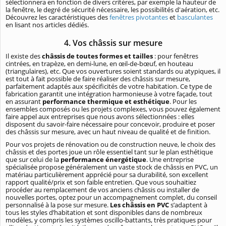
sélectionnera en fonction de divers critères, par exemple la hauteur de
la fenêtre, le degré de sécurité nécessaire, les possibilités d'aération, etc.
Découvrez les caractéristiques des
fenêtres pivotantes
et
basculantes
en lisant nos articles dédiés.
4. Vos châssis sur mesure
Il existe des
châssis de toutes formes et tailles
: pour fenêtres
cintrées, en trapèze, en demi-lune, en œil-de-bœuf, en houteau
(triangulaires), etc. Que vos ouvertures soient standards ou atypiques, il
est tout à fait possible de faire réaliser des châssis sur mesure,
parfaitement adaptés aux spécificités de votre habitation. Ce type de
fabrication garantit une intégration harmonieuse à votre façade, tout
en assurant
performance thermique et esthétique
. Pour les
ensembles composés ou les projets complexes, vous pouvez également
faire appel aux entreprises que nous avons sélectionnées : elles
disposent du savoir-faire nécessaire pour concevoir, produire et poser
des châssis sur mesure, avec un haut niveau de qualité et de finition.
Pour vos projets de rénovation ou de construction neuve, le choix des
châssis et des portes joue un rôle essentiel tant sur le plan esthétique
que sur celui de la
performance énergétique
. Une entreprise
spécialisée propose généralement un vaste stock de châssis en PVC, un
matériau particulièrement apprécié pour sa durabilité, son excellent
rapport qualité/prix et son faible entretien. Que vous souhaitiez
procéder au remplacement de vos anciens châssis ou installer de
nouvelles portes, optez pour un accompagnement complet, du conseil
personnalisé à la pose sur mesure.
Les châssis en PVC
s’adaptent à
tous les styles d’habitation et sont disponibles dans de nombreux
modèles, y compris les systèmes oscillo-battants, très pratiques pour