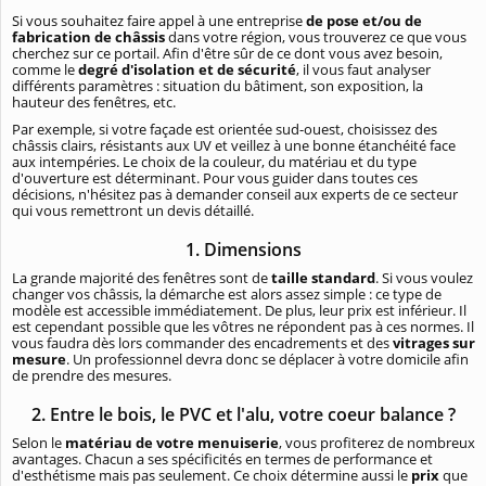
Si vous souhaitez faire appel à une entreprise
de pose et/ou de
fabrication de châssis
dans votre région, vous trouverez ce que vous
cherchez sur ce portail. Afin d'être sûr de ce dont vous avez besoin,
comme le
degré d'isolation et de sécurité
, il vous faut analyser
différents paramètres : situation du bâtiment, son exposition, la
hauteur des fenêtres, etc.
Par exemple, si votre façade est orientée sud-ouest, choisissez des
châssis clairs, résistants aux UV et veillez à une bonne étanchéité face
aux intempéries. Le choix de la couleur, du matériau et du type
d'ouverture est déterminant. Pour vous guider dans toutes ces
décisions, n'hésitez pas à demander conseil aux experts de ce secteur
qui vous remettront un devis détaillé.
1. Dimensions
La grande majorité des fenêtres sont de
taille standard
. Si vous voulez
changer vos châssis, la démarche est alors assez simple : ce type de
modèle est accessible immédiatement. De plus, leur prix est inférieur. Il
est cependant possible que les vôtres ne répondent pas à ces normes. Il
vous faudra dès lors commander des encadrements et des
vitrages sur
mesure
. Un professionnel devra donc se déplacer à votre domicile afin
de prendre des mesures.
2. Entre le bois, le PVC et l'alu, votre coeur balance ?
Selon le
matériau de votre menuiserie
, vous profiterez de nombreux
avantages. Chacun a ses spécificités en termes de performance et
d'esthétisme mais pas seulement. Ce choix détermine aussi le
prix
que