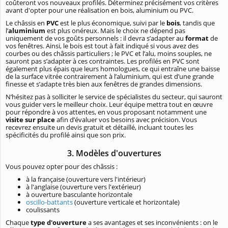
coûteront vos nouveaux profilés. Déterminez précisément vos critères
avant d'opter pour une réalisation en bois, aluminium ou PVC.
Le châssis en
PVC
est le plus économique, suivi par le
bois
, tandis que
l’
aluminium
est plus onéreux. Mais le choix ne dépend pas
uniquement de vos goûts personnels : il devra s’adapter au
format
de
vos fenêtres. Ainsi, le bois est tout à fait indiqué si vous avez des
courbes ou des châssis particuliers ; le PVC et l’alu, moins souples, ne
sauront pas s’adapter à ces contraintes. Les profilés en PVC sont
également plus épais que leurs homologues, ce qui entraîne une baisse
de la surface vitrée contrairement à l’aluminium, qui est d’une grande
finesse et s’adapte très bien aux fenêtres de grandes dimensions.
N’hésitez pas à solliciter le service de spécialistes du secteur, qui sauront
vous guider vers le meilleur choix. Leur équipe mettra tout en œuvre
pour répondre à vos attentes, en vous proposant notamment une
visite sur place
afin d’évaluer vos besoins avec précision. Vous
recevrez ensuite un devis gratuit et détaillé, incluant toutes les
spécificités du profilé ainsi que son prix.
3. Modèles d'ouvertures
Vous pouvez opter pour des châssis :
à la française (ouverture vers l'intérieur)
à l'anglaise (ouverture vers l'extérieur)
à ouverture basculante horizontale
oscillo-battants
(ouverture verticale et horizontale)
coulissants
Chaque
type d'ouverture
a ses avantages et ses inconvénients : on le